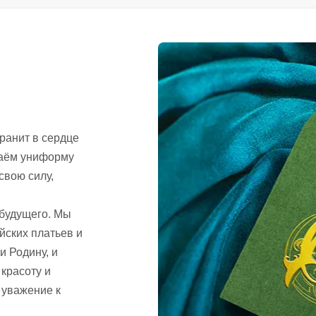
хранит в сердце
здаём униформу
свою силу,
 будущего. Мы
йских платьев и
и Родину, и
красоту и
 уважение к