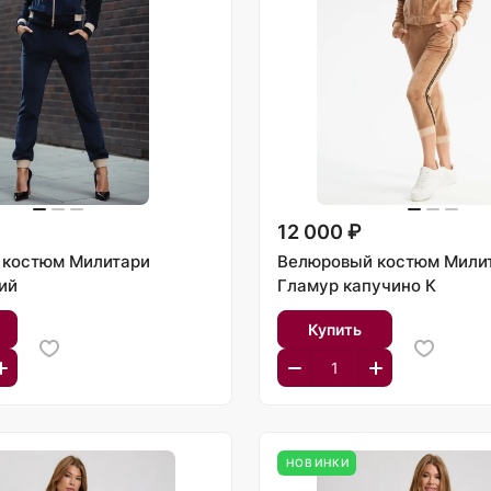
12 000 ₽
 костюм Милитари
Велюровый костюм Мили
ий
Гламур капучино К
Купить
НОВИНКИ