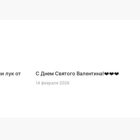
00:25
и лук от
С Днем Святого Валентина!❤️❤️❤️
14 февраля 2026