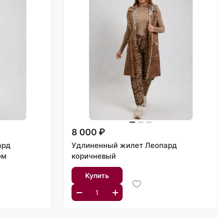
8 000 ₽
ард
Удлиненный жилет Леопард
ом
коричневый
Купить