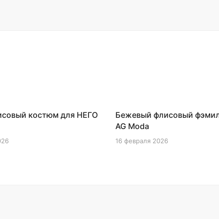
00:28
00:28
исовый костюм для НЕГО
Бежевый флисовый фэмил
AG Moda
026
16 февраля 2026