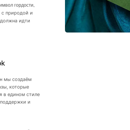
имвол гордости,
 с природой и
 должна идти
ok
ин мы создаём
азы, которые
я в едином стиле
, поддержки и