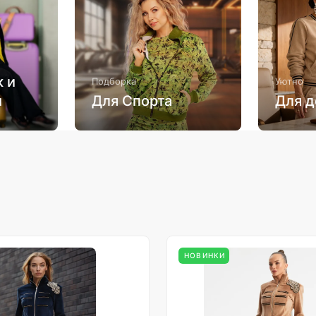
 и
Подборка
Уютно
й
Для Спорта
Для 
НОВИНКИ