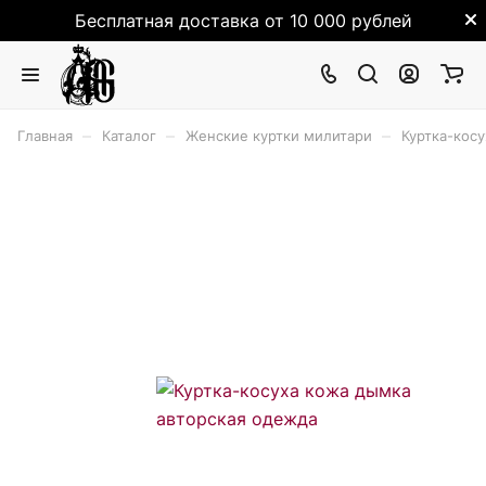
Бесплатная доставка от 10 000 рублей
–
–
–
Главная
Каталог
Женские куртки милитари
Куртка-кос