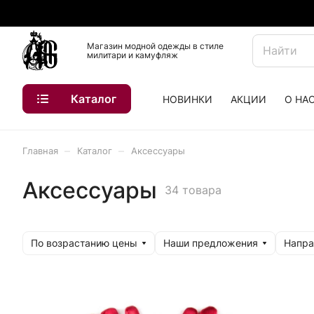
Магазин модной одежды в стиле
милитари и камуфляж
Каталог
НОВИНКИ
АКЦИИ
О НА
–
–
Главная
Каталог
Аксессуары
Аксессуары
34 товара
По возрастанию цены
Наши предложения
Напра