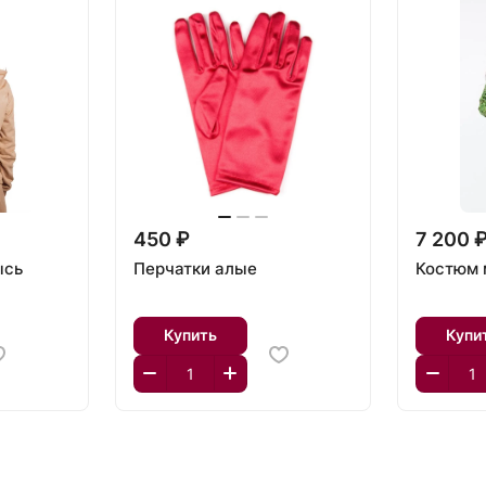
450 ₽
7 200 
ысь
Перчатки алые
Костюм 
Купить
Купи