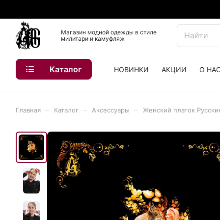
Магазин модной одежды в стиле
милитари и камуфляж
Каталог
НОВИНКИ
АКЦИИ
О НА
–
–
–
Главная
Каталог
Аксессуары
Женский платок Русски