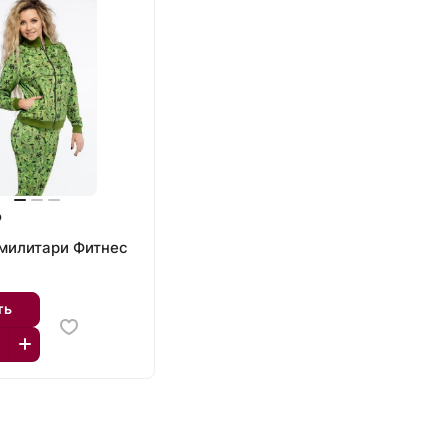
₽
милитари Фитнес
ть