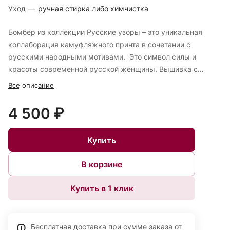
Уход
—
ручная стирка либо химчистка
Бомбер из коллекции Русские узоры – это уникальная
коллаборация камуфляжного принта в сочетании с
русскими народными мотивами. Это символ силы и
красоты современной русской женщины. Вышивка с
образом в традиционном стиле и алыми ягодами рябины
Все описание
соединяет корни и будущее, патриотизм и моду. Это не
просто одежда, а история, которую ты носишь с
4 500 ₽
гордостью.
Купить
В корзине
Купить в 1 клик
Бесплатная доставка при сумме заказа от