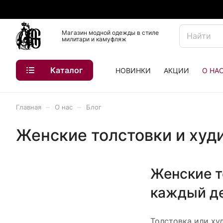
Магазин модной одежды в стиле
милитари и камуфляж
Каталог
НОВИНКИ
АКЦИИ
О НА
–
–
Главная
О нас
Блог
Женские толстовки и худи
Женские т
каждый д
Толстовка или ху