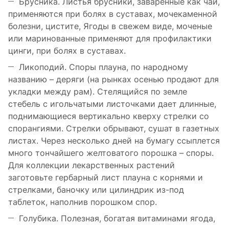
Брусника. Листья брусники, заваренные как чай,
применяются при болях в суставах, мочекаменной
болезни, цистите, Ягоды в свежем виде, моченые
или маринованные применяют для профилактики
цинги, при болях в суставах.
Ликоподий. Споры плауна, по народному
названию – деряги (на рынках осенью продают для
укладки между рам). Стелящийся по земле
стебель с игольчатыми листочками дает длинные,
поднимающиеся вертикально кверху стрелки со
спорангиями. Стрелки обрывают, сушат в газетных
листах. Через несколько дней на бумагу ссыплется
много тончайшего желтоватого порошка – споры.
Для коллекции лекарственных растений
заготовьте гербарный лист плауна с корнями и
стрелками, баночку или цилиндрик из-под
таблеток, наполнив порошком спор.
Голубика. Полезная, богатая витаминами ягода,