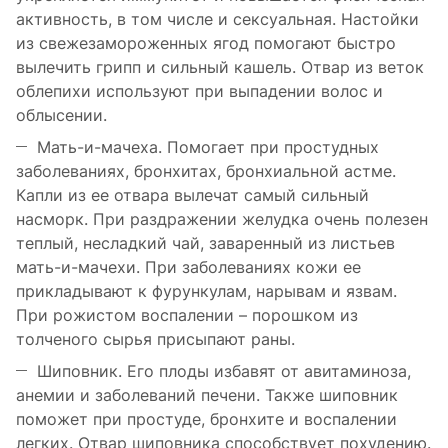
активность, в том числе и сексуальная. Настойки
из свежезамороженных ягод помогают быстро
вылечить грипп и сильный кашель. Отвар из веток
облепихи используют при выпадении волос и
облысении.
Мать-и-мачеха. Помогает при простудных
заболеваниях, бронхитах, бронхиальной астме.
Капли из ее отвара вылечат самый сильный
насморк. При раздражении желудка очень полезен
теплый, несладкий чай, заваренный из листьев
мать-и-мачехи. При заболеваниях кожи ее
прикладывают к фурункулам, нарывам и язвам.
При рожистом воспалении – порошком из
толченого сырья присыпают раны.
Шиповник. Его плоды избавят от авитаминоза,
анемии и заболеваний печени. Также шиповник
поможет при простуде, бронхите и воспалении
легких. Отвар шиповника способствует похудению.