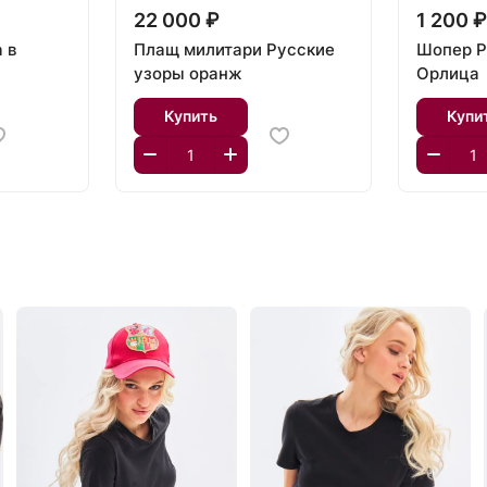
22 000 ₽
1 200 
 в
Плащ милитари Русские
Шопер Р
узоры оранж
Орлица
Купить
Купи