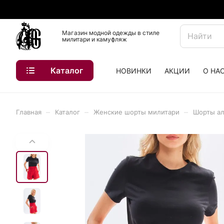
Магазин модной одежды в стиле
милитари и камуфляж
Каталог
НОВИНКИ
АКЦИИ
О НА
–
–
–
Главная
Каталог
Женские шорты милитари
Шорты а