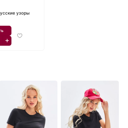
₽
усские узоры
ть