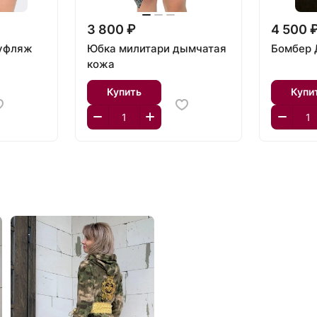
3 800 ₽
4 500 
уфляж
Юбка милитари дымчатая
Бомбер 
кожа
Купить
Купи