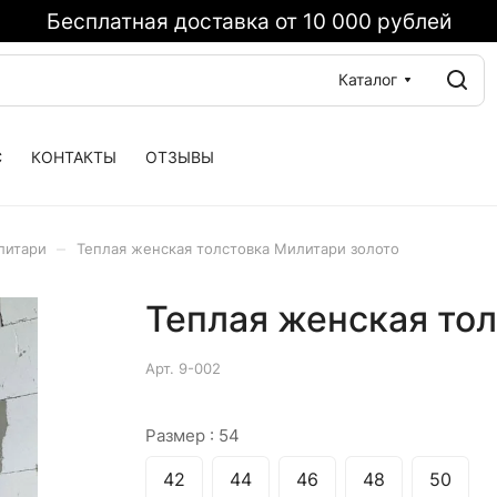
Бесплатная доставка от 10 000 рублей
Каталог
С
КОНТАКТЫ
ОТЗЫВЫ
–
литари
Теплая женская толстовка Милитари золото
Теплая женская тол
Арт.
9-002
Размер :
54
42
44
46
48
50