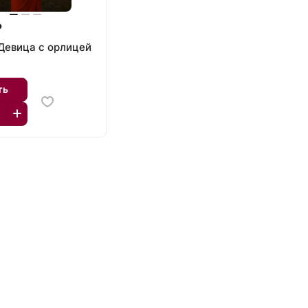
₽
Девица с орлицей
ть