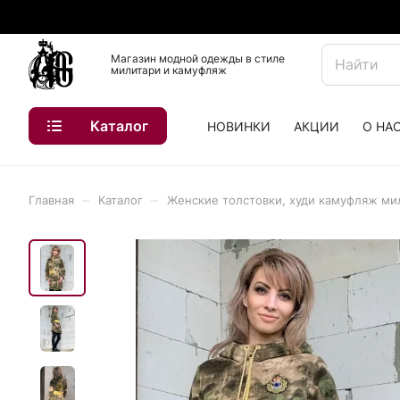
Магазин модной одежды в стиле
милитари и камуфляж
Каталог
НОВИНКИ
АКЦИИ
О НА
–
–
Главная
Каталог
Женские толстовки, худи камуфляж ми