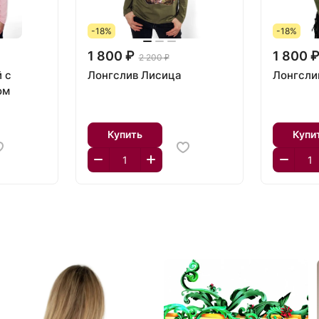
-18%
-18%
1 800 ₽
1 800 
2 200 ₽
 с
Лонгслив Лисица
Лонгсли
ом
Купить
Купи