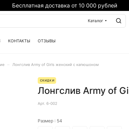
Бесплатная доставка от 10 000 рублей
Каталог
С
КОНТАКТЫ
ОТЗЫВЫ
–
кие
Лонгслив Army of Girls женский с капюшоном
СКИДКИ
Лонгслив Army of G
Арт.
6-002
Размер :
54