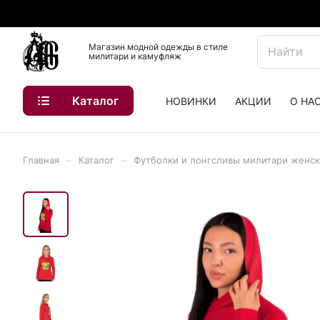
Магазин модной одежды в стиле
милитари и камуфляж
Каталог
НОВИНКИ
АКЦИИ
О НА
–
–
Главная
Каталог
Футболки и лонгсливы милитари женс