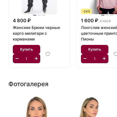
-24%
4 800 ₽
1 600 ₽
2 100 ₽
Женские Брюки черные
Лонгслив женский
карго милитари с
цветочным принт
карманами
Пионы
Купить
Купить
Фотогалерея