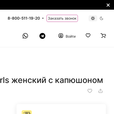
8-800-511-19-20
Заказать звонок
Войти
irls женский с капюшоном
-18%