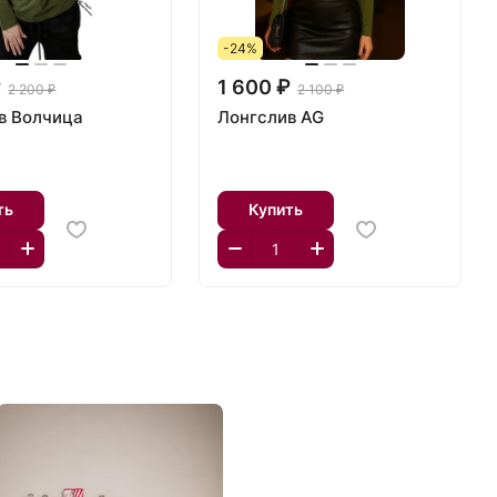
-24%
₽
1 600 ₽
2 200 ₽
2 100 ₽
в Волчица
Лонгслив AG
ть
Купить