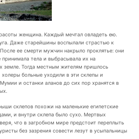
красоты женщина. Каждый мечтал овладеть ею.
уга. Даже старейшины воспылали страстью к
. После ее смерти мужчин накрыло проклятье: они
е принимала тела и выбрасывала их на
х земле. Тогда местным жителям пришлось
и холеры больные уходили в эти склепы и
 Мумии и останки аланов до сих пор хранятся в
ых.
рыши склепов похожи на маленькие египетские
ами, и внутри склепа было сухо. Мертвых
 веря, что в загробном мире предстоит переплыть
туристы без зазрения совести лезут в усыпальницы