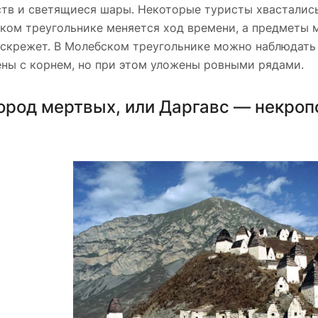
тв и светящиеся шары. Некоторые туристы хвастались
ском треугольнике меняется ход времени, а предметы 
 скрежет. В Молебском треугольнике можно наблюдать 
ны с корнем, но при этом уложены ровными рядами.
род мертвых, или Даргавс — некропо