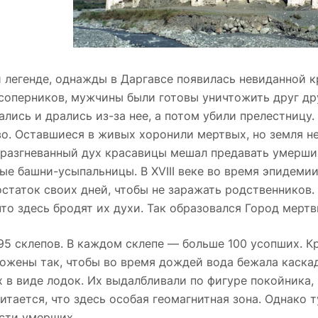
 легенде, однажды в Даргавсе появилась невиданной 
соперников, мужчины были готовы уничтожить друг др
ались и дрались из-за нее, а потом убили прелестницу
во. Оставшиеся в живых хоронили мертвых, но земля н
 разгневанный дух красавицы мешал предавать умерши
ые башни-усыпальницы. В XVIII веке во время эпидеми
остаток своих дней, чтобы не заражать родственников.
что здесь бродят их духи. Так образовался Город мертв
95 склепов. В каждом склепе — больше 100 усопших. К
ожены так, чтобы во время дождей вода бежала каскад
х в виде лодок. Их выдалбливали по фигуре покойника,
итается, что здесь особая геомагнитная зона. Однако 
сти умерших.