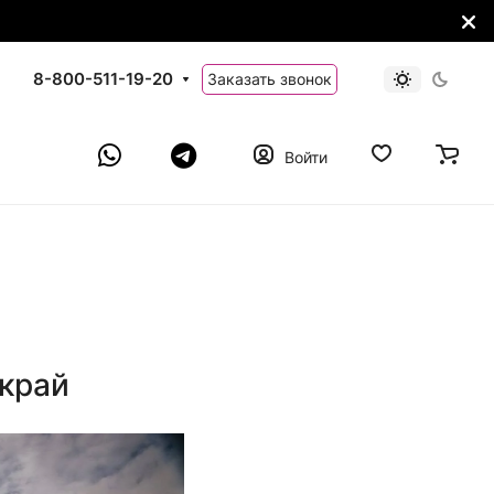
8-800-511-19-20
Заказать звонок
Войти
 край