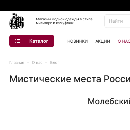
Магазин модной одежды в стиле
милитари и камуфляж
Каталог
НОВИНКИ
АКЦИИ
О НА
–
–
Главная
О нас
Блог
Мистические места России
Молебский