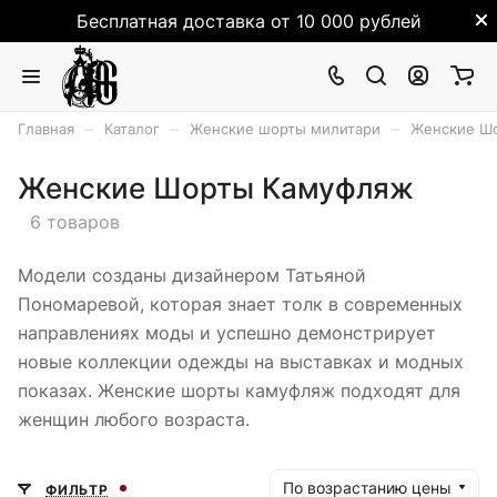
Бесплатная доставка от 10 000 рублей
–
–
–
Главная
Каталог
Женские шорты милитари
Женские Ш
Женские Шорты Камуфляж
6 товаров
Модели созданы дизайнером Татьяной
Пономаревой, которая знает толк в современных
направлениях моды и успешно демонстрирует
новые коллекции одежды на выставках и модных
показах. Женские шорты камуфляж подходят для
женщин любого возраста.
По возрастанию цены
ФИЛЬТР