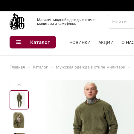
Магазин модной одежды в стиле
милитари и камуфляж
Каталог
НОВИНКИ
АКЦИИ
О НА
–
–
–
Главная
Каталог
Мужская одежда в стиле милитари