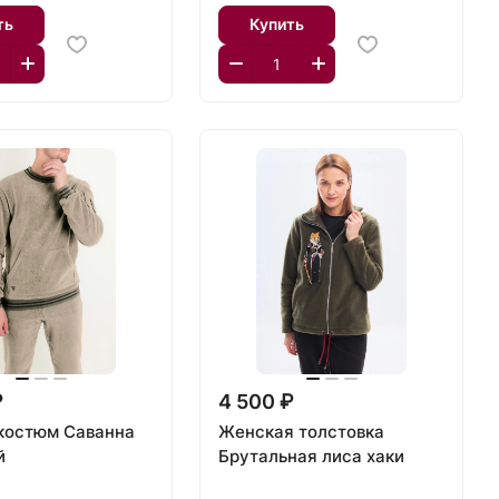
ть
Купить
₽
4 500 ₽
костюм Саванна
Женская толстовка
й
Брутальная лиса хаки