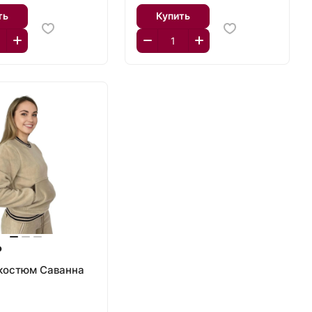
ть
Купить
₽
костюм Саванна
й