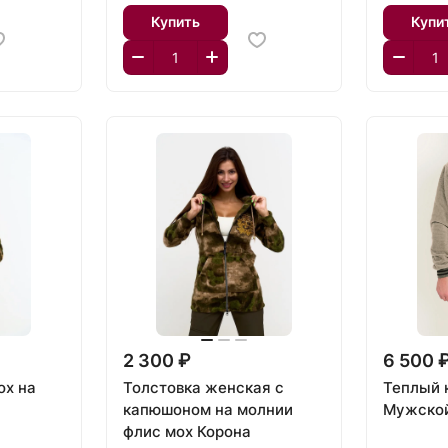
Купить
Купи
2 300 ₽
6 500 
ох на
Толстовка женская с
Теплый 
капюшоном на молнии
Мужско
флис мох Корона