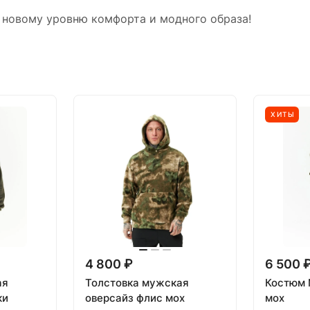
к новому уровню комфорта и модного образа!
ХИТЫ
4 800 ₽
6 500 
ая
Толстовка мужская
Костюм 
ки
оверсайз флис мох
мох