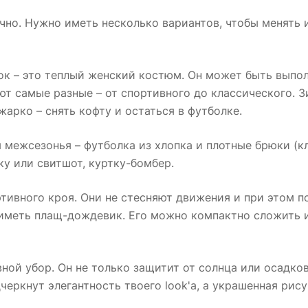
но. Нужно иметь несколько вариантов, чтобы менять и
к – это теплый женский костюм. Он может быть выполн
ют самые разные – от спортивного до классического. 
жарко – снять кофту и остаться в футболке.
межсезонья – футболка из хлопка и плотные брюки (кл
ку или свитшот, куртку-бомбер.
тивного кроя. Они не стесняют движения и при этом п
 иметь плащ-дождевик. Его можно компактно сложить 
вной убор. Он не только защитит от солнца или осадко
черкнут элегантность твоего look'a, а украшенная рис