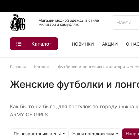
Магазин модной одежды в стиле
милитари и камуфляж
Каталог
НОВИНКИ
АКЦИИ
О НА
–
–
Главная
Каталог
Футболки и лонгсливы милитари женс
Женские футболки и лонг
Как бы то ни было, для прогулок по городу нужна
ARMY OF GIRLS.
По возрастанию цены
Наши предложения
Напра