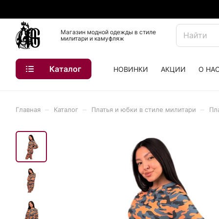
Магазин модной одежды в стиле
милитари и камуфляж
Каталог
НОВИНКИ
АКЦИИ
О НА
–
–
–
Главная
Каталог
Платья и юбки в стиле милитари
Пл