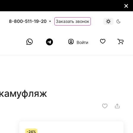
8-800-511-19-20
Заказать звонок
Войти
 камуфляж
-24%