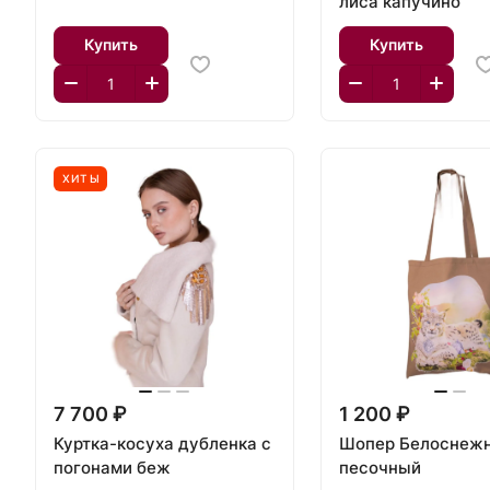
лиса капучино
Купить
Купить
ХИТЫ
7 700 ₽
1 200 ₽
Куртка-косуха дубленка с
Шопер Белоснежн
погонами беж
песочный