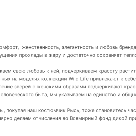
омфорт, женственность, элегантность и любовь бренд
щения прохлады в жару и достаточно сохраняет тепло
жаем свою любовь к ней, подчеркиваем красоту растит
ых на моделях коллекции Wild Life привлекают к себ
ление зверей с женскими образами подчеркивают красо
еловеческого быта, мы указываем на единство и общн
ы, покупая наш костюмчик Рысь, тоже становитесь ча
лярно делаем отчисления во Всемирный фонд дикой пр