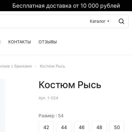
Бесплатная доставка от 10 000 рублей
Каталог
С
КОНТАКТЫ
ОТЗЫВЫ
–
нские с брюками
Костюм Рысь
Костюм Рысь
Арт.
1-024
Размер :
54
42
44
46
48
50