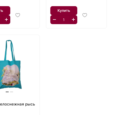
ть
Купить
₽
елоснежная рысь