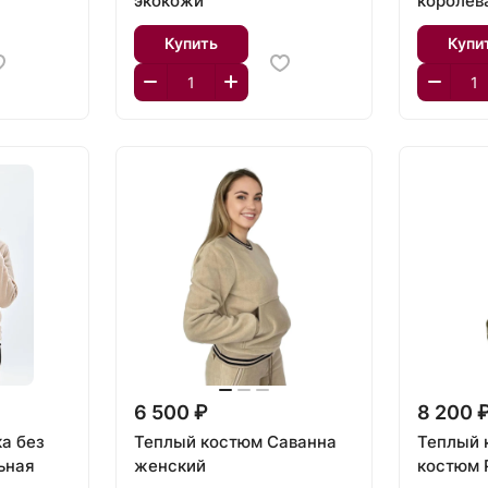
экокожи
королев
Купить
Купи
6 500 ₽
8 200 
а без
Теплый костюм Саванна
Теплый
ьная
женский
костюм 