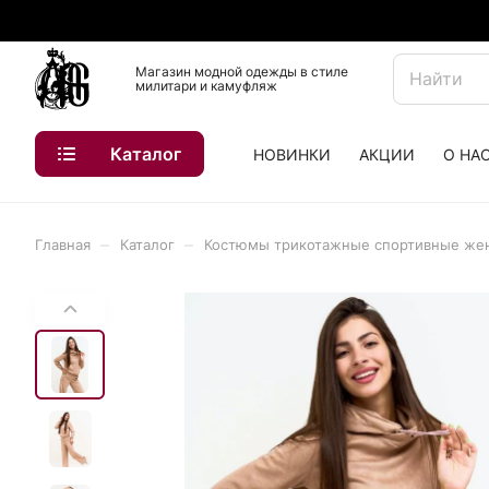
Магазин модной одежды в стиле
милитари и камуфляж
Каталог
НОВИНКИ
АКЦИИ
О НА
–
–
Главная
Каталог
Костюмы трикотажные спортивные же