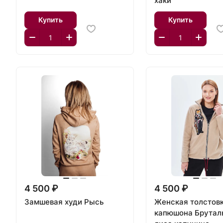
хаки
Купить
Купить
4 500 ₽
4 500 ₽
Замшевая худи Рысь
Женская толстовк
капюшона Брутал