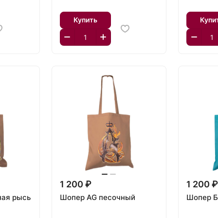
Купить
Купи
1 200 ₽
1 200 
ая рысь
Шопер AG песочный
Шопер Б