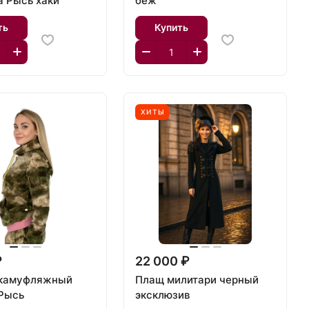
а Рысь хаки
беж
ть
Купить
ХИТЫ
₽
22 000 ₽
 камуфляжный
Плащ милитари черный
Рысь
эксклюзив